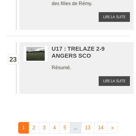
des filles de Rémy.
LIRE LA SUITE
U17 : TRELAZE 2-9
ANGERS SCO
23
Résumé.
LIRE LA SUITE
1
2
3
4
5
...
13
14
»