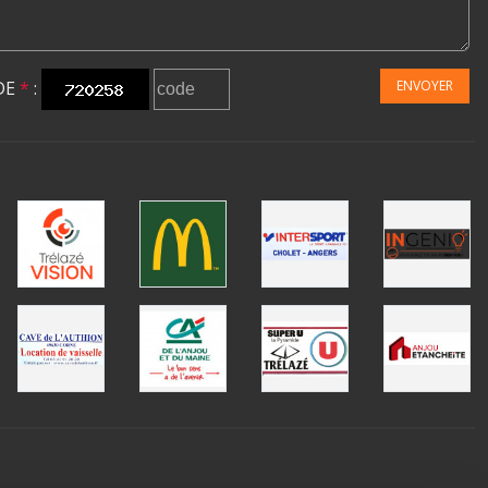
DE
*
:
ENVOYER