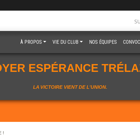
S
À PROPOS
VIE DU CLUB
NOS ÉQUIPES
CONVOC
OYER ESPÉRANCE TRÉLA
LA VICTOIRE VIENT DE L'UNION.
 !