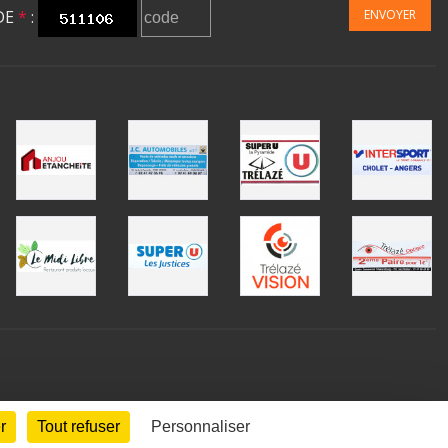
DE
*
:
ENVOYER
r
Tout refuser
Personnaliser