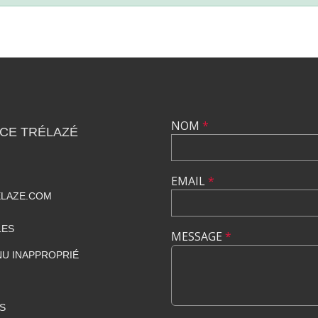
NOM
*
CE TRÉLAZÉ
EMAIL
*
ELAZE.COM
LES
MESSAGE
*
U INAPPROPRIÉ
S