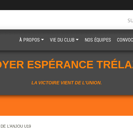
S
À PROPOS
VIE DU CLUB
NOS ÉQUIPES
CONVOC
OYER ESPÉRANCE TRÉLA
LA VICTOIRE VIENT DE L'UNION.
DE L'ANJOU U19