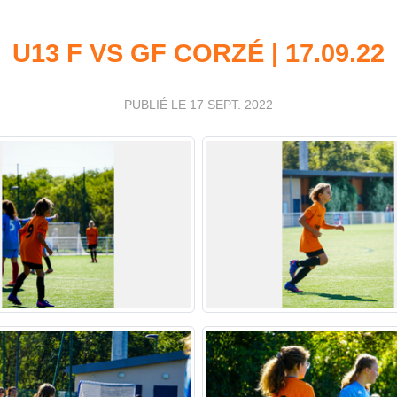
U13 F VS GF CORZÉ | 17.09.22
PUBLIÉ LE
17 SEPT. 2022