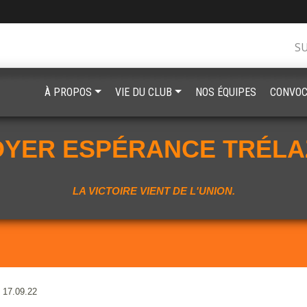
S
À PROPOS
VIE DU CLUB
NOS ÉQUIPES
CONVOC
OYER ESPÉRANCE TRÉLA
LA VICTOIRE VIENT DE L'UNION.
17.09.22