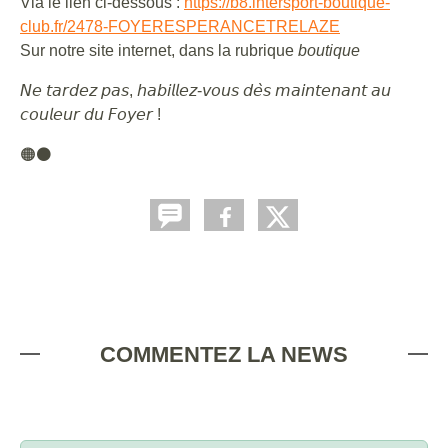
Via le lien ci-dessous :
https://b8.intersport-boutique-
club.fr/2478-FOYERESPERANCETRELAZE
Sur notre site internet, dans la rubrique
boutique
𝘕𝘦 𝘵𝘢𝘳𝘥𝘦𝘻 𝘱𝘢𝘴, 𝘩𝘢𝘣𝘪𝘭𝘭𝘦𝘻-𝘷𝘰𝘶𝘴 𝘥𝘦̀𝘴 𝘮𝘢𝘪𝘯𝘵𝘦𝘯𝘢𝘯𝘵 𝘢𝘶
𝘤𝘰𝘶𝘭𝘦𝘶𝘳 𝘥𝘶 𝘍𝘰𝘺𝘦𝘳 !
🟠⚫️
COMMENTEZ LA NEWS