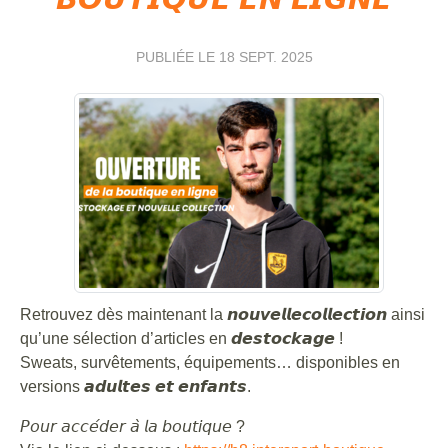
PUBLIÉE LE
18 SEPT. 2025
Retrouvez dès maintenant la 𝙣𝙤𝙪𝙫𝙚𝙡𝙡𝙚𝙘𝙤𝙡𝙡𝙚𝙘𝙩𝙞𝙤𝙣 ainsi
qu’une sélection d’articles en 𝙙𝙚𝙨𝙩𝙤𝙘𝙠𝙖𝙜𝙚 !
Sweats, survêtements, équipements… disponibles en
versions 𝙖𝙙𝙪𝙡𝙩𝙚𝙨 𝙚𝙩 𝙚𝙣𝙛𝙖𝙣𝙩𝙨.
𝘗𝘰𝘶𝘳 𝘢𝘤𝘤𝘦́𝘥𝘦𝘳 𝘢̀ 𝘭𝘢 𝘣𝘰𝘶𝘵𝘪𝘲𝘶𝘦 ?