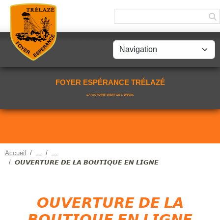
Panneau de gestion des cookies
FOYER ESPÉRANCE TRÉLAZÉ
LA VICTOIRE VIENT DE L'UNION.
Accueil
𝙊𝙐𝙑𝙀𝙍𝙏𝙐𝙍𝙀 𝘿𝙀 𝙇𝘼 𝘽𝙊𝙐𝙏𝙄𝙌𝙐𝙀 𝙀𝙉 𝙇𝙄𝙂𝙉𝙀
𝙊𝙐𝙑𝙀𝙍𝙏𝙐𝙍𝙀 𝘿𝙀 𝙇𝘼
𝘽𝙊𝙐𝙏𝙄𝙌𝙐𝙀 𝙀𝙉 𝙇𝙄𝙂𝙉𝙀